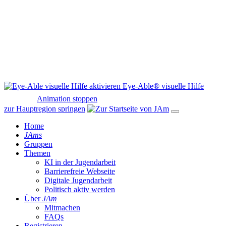
Eye-Able® visuelle Hilfe
Animation stoppen
zur Hauptregion springen
Home
JAms
Gruppen
Themen
KI in der Jugendarbeit
Barrierefreie Webseite
Digitale Jugendarbeit
Politisch aktiv werden
Über
JAm
Mitmachen
FAQs
Registrieren