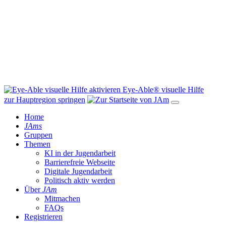
Eye-Able® visuelle Hilfe
zur Hauptregion springen
Home
JAms
Gruppen
Themen
KI in der Jugendarbeit
Barrierefreie Webseite
Digitale Jugendarbeit
Politisch aktiv werden
Über
JAm
Mitmachen
FAQs
Registrieren