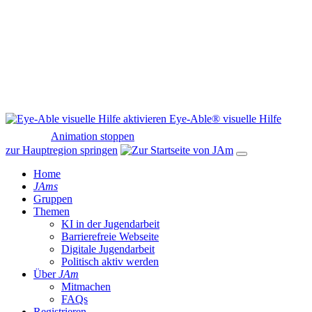
Eye-Able® visuelle Hilfe
Animation stoppen
zur Hauptregion springen
Home
JAms
Gruppen
Themen
KI in der Jugendarbeit
Barrierefreie Webseite
Digitale Jugendarbeit
Politisch aktiv werden
Über
JAm
Mitmachen
FAQs
Registrieren