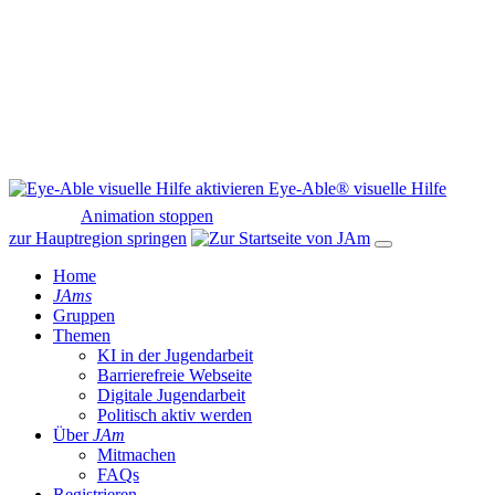
Eye-Able® visuelle Hilfe
Animation stoppen
zur Hauptregion springen
Home
JAms
Gruppen
Themen
KI in der Jugendarbeit
Barrierefreie Webseite
Digitale Jugendarbeit
Politisch aktiv werden
Über
JAm
Mitmachen
FAQs
Registrieren