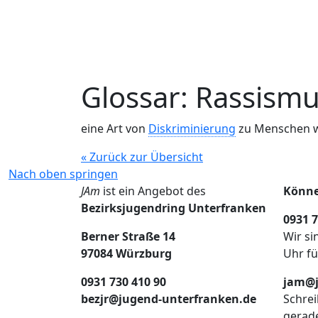
Glossar: Rassism
eine Art von
Diskriminierung
zu Menschen we
« Zurück zur Übersicht
Nach oben springen
JAm
ist ein Angebot des
Könne
Bezirksjugendring Unterfranken
0931 7
Berner Straße 14
Wir si
97084 Würzburg
Uhr fü
0931 730 410 90
jam@j
bezjr@jugend-unterfranken.de
Schrei
gerad