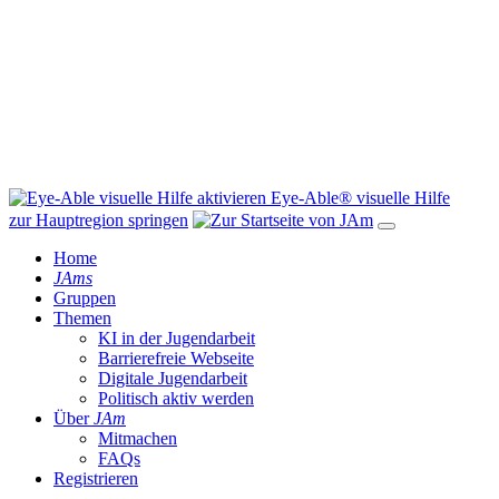
Eye-Able® visuelle Hilfe
zur Hauptregion springen
Home
JAms
Gruppen
Themen
KI in der Jugendarbeit
Barrierefreie Webseite
Digitale Jugendarbeit
Politisch aktiv werden
Über
JAm
Mitmachen
FAQs
Registrieren