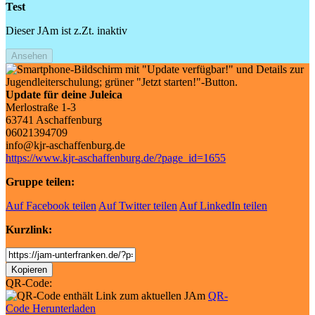
Test
Dieser JAm ist z.Zt. inaktiv
Ansehen
Update für deine Juleica
Merlostraße 1-3
63741 Aschaffenburg
06021394709
info@kjr-aschaffenburg.de
https://www.kjr-aschaffenburg.de/?page_id=1655
Gruppe teilen:
Auf Facebook teilen
Auf Twitter teilen
Auf LinkedIn teilen
Kurzlink:
Shortlink
Kopieren
QR-Code:
QR-
Code Herunterladen