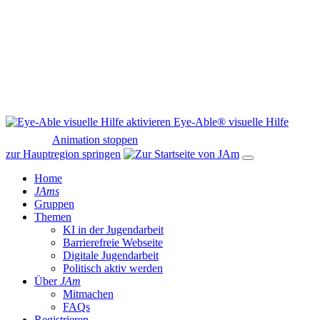
Eye-Able® visuelle Hilfe
Animation stoppen
zur Hauptregion springen
Home
JAms
Gruppen
Themen
KI in der Jugendarbeit
Barrierefreie Webseite
Digitale Jugendarbeit
Politisch aktiv werden
Über
JAm
Mitmachen
FAQs
Registrieren