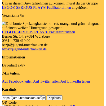
Um an diesem
Jam
teilnehmen zu können, musst du der Gruppe
LEGO® SERIOUS PLAY® Facilitator:innen
angehören
Veranstalter*in
LEGO® SERIOUS PLAY® Facilitator:innen
Berner Str. 14, 97084 Würzburg
0931 – 730 410 90
bezjr@jugend-unterfranken.de
https://jugend-unterfranken.de
Informationen
Dauerhaft aktiv
JAm
teilen:
Auf Facebook teilen
Auf Twitter teilen
Auf LinkedIn teilen
Kurzlink:
Shortlink
Kopieren
QR-Code: