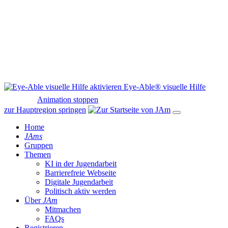
Eye-Able® visuelle Hilfe
Animation stoppen
zur Hauptregion springen
Home
JAms
Gruppen
Themen
KI in der Jugendarbeit
Barrierefreie Webseite
Digitale Jugendarbeit
Politisch aktiv werden
Über
JAm
Mitmachen
FAQs
Registrieren