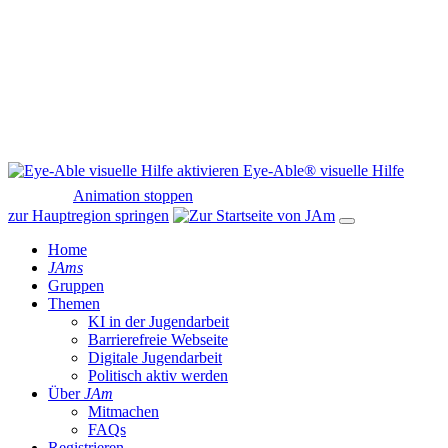
Eye-Able® visuelle Hilfe
Animation stoppen
zur Hauptregion springen
Home
JAms
Gruppen
Themen
KI in der Jugendarbeit
Barrierefreie Webseite
Digitale Jugendarbeit
Politisch aktiv werden
Über
JAm
Mitmachen
FAQs
Registrieren