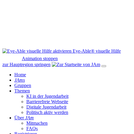
Eye-Able® visuelle Hilfe
Animation stoppen
zur Hauptregion springen
Home
JAms
Gruppen
Themen
KI in der Jugendarbeit
Barrierefreie Webseite
Digitale Jugendarbeit
Politisch aktiv werden
Über
JAm
Mitmachen
FAQs
Registrieren