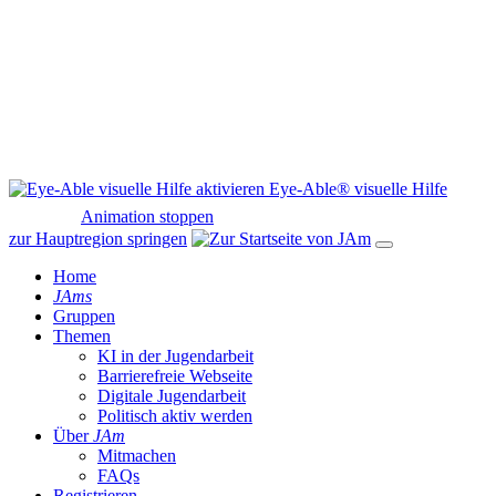
Eye-Able® visuelle Hilfe
Animation stoppen
zur Hauptregion springen
Home
JAms
Gruppen
Themen
KI in der Jugendarbeit
Barrierefreie Webseite
Digitale Jugendarbeit
Politisch aktiv werden
Über
JAm
Mitmachen
FAQs
Registrieren