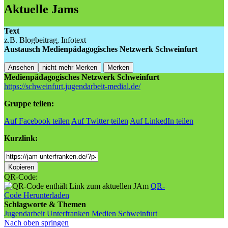
Aktuelle Jams
Text
z.B. Blogbeitrag, Infotext
Austausch Medienpädagogisches Netzwerk Schweinfurt
Ansehen
nicht mehr Merken
Merken
Medienpädagogisches Netzwerk Schweinfurt
https://schweinfurt.jugendarbeit-medial.de/
Gruppe teilen:
Auf Facebook teilen
Auf Twitter teilen
Auf LinkedIn teilen
Kurzlink:
Shortlink
Kopieren
QR-Code:
QR-
Code Herunterladen
Schlagworte & Themen
Jugendarbeit
Unterfranken
Medien
Schweinfurt
Nach oben springen