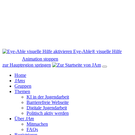
Eye-Able® visuelle Hilfe
Animation stoppen
zur Hauptregion springen
Home
JAms
Gruppen
Themen
KI in der Jugendarbeit
Barrierefreie Webseite
Digitale Jugendarbeit
Politisch aktiv werden
Über
JAm
Mitmachen
FAQs
Registrieren