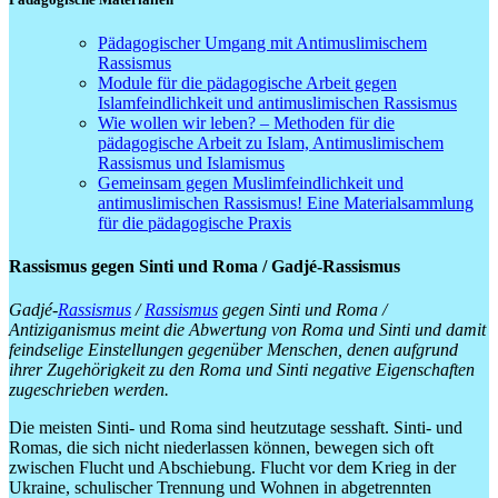
Pädagogischer Umgang mit Antimuslimischem
Rassismus
Module für die pädagogische Arbeit gegen
Islamfeindlichkeit und antimuslimischen Rassismus
Wie wollen wir leben? – Methoden für die
pädagogische Arbeit zu Islam, Antimuslimischem
Rassismus und Islamismus
G
emeinsam gegen
Muslimfeindlichkeit und
antimuslimischen Rassismus!
Eine Materialsammlung
für
die pädagogische Praxis
Rassismus gegen Sinti und Roma / Gadjé-Rassismus
Gadjé-
Rassismus
/
Rassismus
gegen Sinti und Roma /
Antiziganismus meint die Abwertung von Roma und Sinti und damit
feindselige Einstellungen gegenüber Menschen, denen aufgrund
ihrer Zugehörigkeit zu den Roma und Sinti negative Eigenschaften
zugeschrieben werden.
Die meisten Sinti- und Roma sind heutzutage sesshaft. Sinti- und
Romas, die sich nicht niederlassen können, bewegen sich oft
zwischen Flucht und Abschiebung. Flucht vor dem Krieg in der
Ukraine, schulischer Trennung und Wohnen in abgetrennten