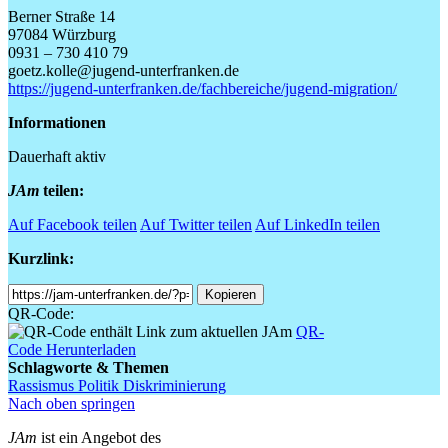
Berner Straße 14
97084 Würzburg
0931 – 730 410 79
goetz.kolle@jugend-unterfranken.de
https://jugend-unterfranken.de/fachbereiche/jugend-migration/
Informationen
Dauerhaft aktiv
JAm
teilen:
Auf Facebook teilen
Auf Twitter teilen
Auf LinkedIn teilen
Kurzlink:
Shortlink
Kopieren
QR-Code:
QR-
Code Herunterladen
Schlagworte & Themen
Rassismus
Politik
Diskriminierung
Nach oben springen
JAm
ist ein Angebot des