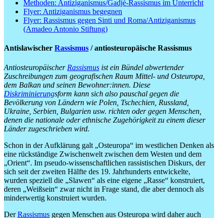
Methoden: Antiziganismus/Gadjé-Rassismus im Unterricht
Flyer: Antiziganismus begegnen
Flyer: Rassismus gegen Sinti und Roma/Antiziganismus
(Amadeo Antonio Stiftung)
Antislawischer
Rassismus
/ antiosteuropäische Rassismus
Antiosteuropäischer
Rassismus
ist ein Bündel abwertender
Zuschreibungen zum geografischen Raum Mittel- und Osteuropa,
dem Balkan und seinen Bewohner:innen. Diese
Diskriminierung
sform kann sich also pauschal gegen die
Bevölkerung von Ländern wie Polen, Tschechien, Russland,
Ukraine, Serbien, Bulgarien usw. richten oder gegen Menschen,
denen die nationale oder ethnische Zugehörigkeit zu einem dieser
Länder zugeschrieben wird.
Schon in der Aufklärung galt „Osteuropa“ im westlichen Denken als
eine rückständige Zwischenwelt zwischen dem Westen und dem
„Orient“. Im pseudo-wissenschaftlichen rassistischen Diskurs, der
sich seit der zweiten Hälfte des 19. Jahrhunderts entwickelte,
wurden speziell die „Slawen“ als eine eigene „Rasse“ konstruiert,
deren „Weißsein“ zwar nicht in Frage stand, die aber dennoch als
minderwertig konstruiert wurden.
Der
Rassismus
gegen Menschen aus Osteuropa wird daher auch