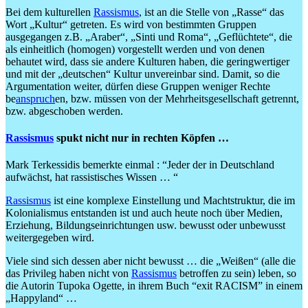
Bei dem kulturellen
Rassismus
, ist an die Stelle von „Rasse“ das
Wort „Kultur“ getreten. Es wird von bestimmten Gruppen
ausgegangen z.B. „Araber“, „Sinti und Roma“, „Geflüchtete“, die
als einheitlich (homogen) vorgestellt werden und von denen
behautet wird, dass sie andere Kulturen haben, die geringwertiger
und mit der „deutschen“ Kultur unvereinbar sind. Damit, so die
Argumentation weiter, dürfen diese Gruppen weniger Rechte
be
anspruch
en, bzw. müssen von der Mehrheitsgesellschaft getrennt,
bzw. abgeschoben werden.
Rassismus
spukt
nicht nur in rechten Köpfen …
Mark Terkessidis bemerkte einmal : “Jeder der in Deutschland
aufwächst, hat rassistisches Wissen … “
Rassismus
ist eine komplexe Einstellung und Machtstruktur, die im
Kolonialismus entstanden ist und auch heute noch über Medien,
Erziehung, Bildungseinrichtungen usw. bewusst oder unbewusst
weitergegeben wird.
Viele sind sich dessen aber nicht bewusst … die „Weißen“ (alle die
das Privileg haben nicht von
Rassismus
betroffen zu sein) leben, so
die Autorin Tupoka Ogette, in ihrem Buch “exit RACISM” in einem
„Happyland“ …