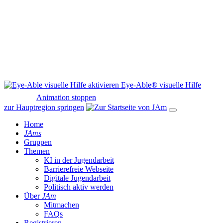
Eye-Able® visuelle Hilfe
Animation stoppen
zur Hauptregion springen
Home
JAms
Gruppen
Themen
KI in der Jugendarbeit
Barrierefreie Webseite
Digitale Jugendarbeit
Politisch aktiv werden
Über
JAm
Mitmachen
FAQs
Registrieren