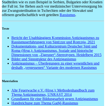
Stadtteilen wie es zum Beispiel in Serbien, Bulgarien oder Kroatien
der Fall ist. Sie fliehen auch vor medizinischer Unterversorgung bis
zur Zwangssterilisation in Tschechien oder der Slowakei und
offenem gesellschaftlich weit geteilten
Rassismus
.
Texte
Bericht der Unabhängigen Kommission Antiziganismus
zu
Rassismuserfahrungen von Sinti:zze und Rom:nja, 2021
Dokumentations- und Kulturzentrum Deutscher Sinti und
Roma (Hrsg.): Antiziganismus. Soziale und historische
Dimensionen von „Zigeuner“-Stereotypen. Heidelberg 2015
Bilder und Sinnstruktur des Antiziganismus
Antiziganismus – Überlegungen zu einer wesentlichen und
deshalb „vergessenen“ Variante des modernen Rassismus
Materialien
Alte Feuerwache e.V. (Hrsg.): Methodenhandbuch zum
Thema Antiziganismus, UNRAST 2014
Grundlagen für eine Bildungsarbeit gegen Antiziganismus
Handreichung zum Thema Gadjé-Rassismus