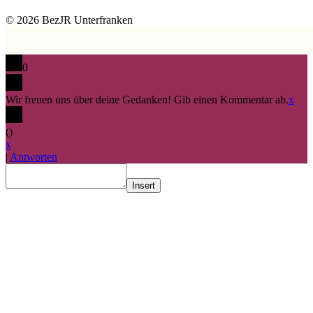
© 2026 BezJR Unterfranken
0
Wir freuen uns über deine Gedanken! Gib einen Kommentar ab.
x
(
)
x
|
Antworten
Insert