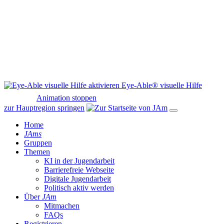
Eye-Able® visuelle Hilfe
Animation stoppen
zur Hauptregion springen
Home
JAms
Gruppen
Themen
KI in der Jugendarbeit
Barrierefreie Webseite
Digitale Jugendarbeit
Politisch aktiv werden
Über
JAm
Mitmachen
FAQs
Registrieren