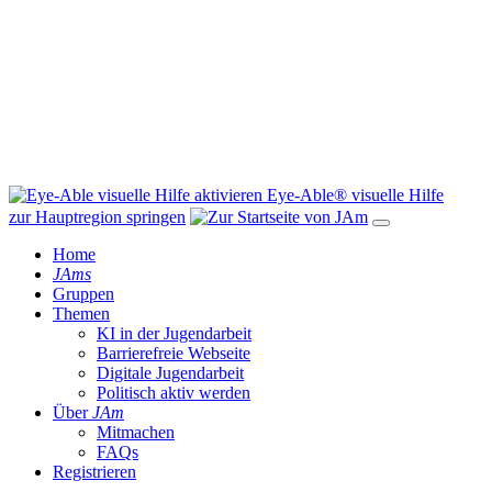
Eye-Able® visuelle Hilfe
zur Hauptregion springen
Home
JAms
Gruppen
Themen
KI in der Jugendarbeit
Barrierefreie Webseite
Digitale Jugendarbeit
Politisch aktiv werden
Über
JAm
Mitmachen
FAQs
Registrieren