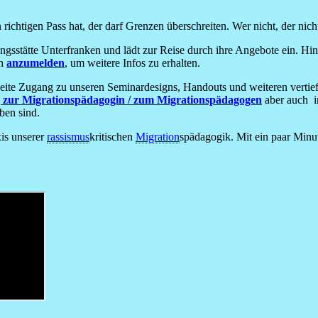
richtigen Pass hat, der darf Grenzen überschreiten. Wer nicht, der nich
dungsstätte Unterfranken und lädt zur Reise durch ihre Angebote ein. 
ch
anzumelden
, um weitere Infos zu erhalten.
Seite Zugang zu unseren Seminardesigns, Handouts und weiteren vertie
 zur Migrationspädagogin / zum Migrationspädagogen
aber auch i
ben sind.
xis unserer
rassismus
kritischen
Migration
spädagogik. Mit ein paar Min