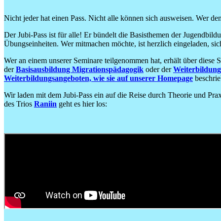
Nicht jeder hat einen Pass. Nicht alle können sich ausweisen. Wer den 
Der Jubi-Pass ist für alle! Er bündelt die Basisthemen der Jugendbil
Übungseinheiten. Wer mitmachen möchte, ist herzlich eingeladen, si
Wer an einem unserer Seminare teilgenommen hat, erhält über diese 
der
Basisausbildung Migrationspädagogik
oder der
Weiterbildung
Weiterbildungsangeboten, wie sie auf unserer Homepage
beschrie
Wir laden mit dem Jubi-Pass ein auf die Reise durch Theorie und Pra
des Trios
Raniin
geht es hier los:
Beschreibung des Videos: Reiseroute Jubi-Pass.