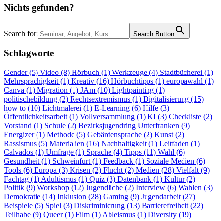
Nichts gefunden?
Search for:
Search Button
Schlagworte
Gender (5)
Video (8)
Hörbuch (1)
Werkzeuge (4)
Stadtbücherei (1)
Mehrsprachigkeit (1)
Kreativ (16)
Hörbuchtipps (1)
europawahl (1)
Canva (1)
Migration (1)
JAm (10)
Lightpainting (1)
politischebildung (2)
Rechtsextremismus (1)
Digitalisierung (15)
how to (10)
Lichtmalerei (1)
E-Learning (6)
Hilfe (3)
Öffentlichkeitsarbeit (1)
Vollversammlung (1)
KI (3)
Checkliste (2)
Vorstand (1)
Schule (2)
Bezirksjugendring Unterfranken (9)
Energizer (1)
Methode (5)
Gebärdensprache (2)
Kunst (2)
Rassismus (5)
Materialien (16)
Nachhaltigkeit (1)
Leitfaden (1)
Calvados (1)
Umfrage (1)
Sprache (4)
Tipps (11)
Wahl (6)
Gesundheit (1)
Schweinfurt (1)
Feedback (1)
Soziale Medien (6)
Tools (6)
Europa (3)
Krisen (2)
Flucht (2)
Medien (28)
Vielfalt (9)
Fachtag (1)
Adultismus (1)
Quiz (3)
Datenbank (1)
Kultur (2)
Politik (9)
Workshop (12)
Jugendliche (2)
Interview (6)
Wahlen (3)
Demokratie (14)
Inklusion (28)
Gaming (9)
Jugendarbeit (27)
Beispiele (5)
Spiel (3)
Diskriminierung (13)
Barrierefreiheit (22)
Teilhabe (9)
Queer (1)
Film (1)
Ableismus (1)
Diversity (19)