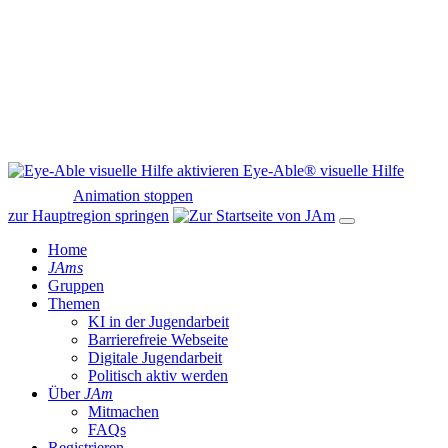
Eye-Able® visuelle Hilfe
Animation stoppen
zur Hauptregion springen
Home
JAms
Gruppen
Themen
KI in der Jugendarbeit
Barrierefreie Webseite
Digitale Jugendarbeit
Politisch aktiv werden
Über
JAm
Mitmachen
FAQs
Registrieren