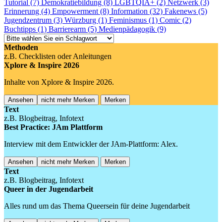
Tutorial (7)
Demokratiebildung (8)
LGBTQIA+ (2)
Netzwerk (3)
Erinnerung (4)
Empowerment (8)
Information (32)
Fakenews (5)
Jugendzentrum (3)
Würzburg (1)
Feminismus (1)
Comic (2)
Buchtipps (1)
Barrierearm (5)
Medienpädagogik (9)
Methoden
z.B. Checklisten oder Anleitungen
Xplore & Inspire 2026
Inhalte von Xplore & Inspire 2026.
Ansehen
nicht mehr Merken
Merken
Text
z.B. Blogbeitrag, Infotext
Best Practice: JAm Plattform
Interview mit dem Entwickler der JAm-Plattform: Alex.
Ansehen
nicht mehr Merken
Merken
Text
z.B. Blogbeitrag, Infotext
Queer in der Jugendarbeit
Alles rund um das Thema Queersein für deine Jugendarbeit