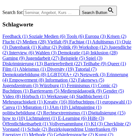
Search for:
Search Button
Schlagworte
Feedback (1)
Soziale Medien (6)
Tools (6)
Europa (3)
Krisen (2)
Flucht (2)
Medien (28)
Vielfalt (9)
Fachtag (1)
Adultismus (1)
Quiz
(3)
Datenbank (1)
Kultur (2)
Politik (9)
Workshop (12)
Jugendliche
(2)
Interview (6)
Wahlen (3)
Demokratie (14)
Inklusion (28)
Gaming (9)
Jugendarbeit (27)
Beispiele (5)
Spiel (3)
Diskriminierung (13)
Barrierefreiheit (22)
Teilhabe (9)
Queer (1)
Film (1)
Ableismus (1)
Diversity (19)
Tutorial (7)
Demokratiebildung (8)
LGBTQIA+ (2)
Netzwerk (3)
Erinnerung
(4)
Empowerment (8)
Information (32)
Fakenews (5)
Jugendzentrum (3)
Würzburg (1)
Feminismus (1)
Comic (2)
Buchtipps (1)
Barrierearm (5)
Medienpädagogik (9)
Gender (5)
Video (8)
Hörbuch (1)
Werkzeuge (4)
Stadtbücherei (1)
Mehrsprachigkeit (1)
Kreativ (16)
Hörbuchtipps (1)
europawahl (1)
Canva (1)
Migration (1)
JAm (10)
Lightpainting (1)
politischebildung (2)
Rechtsextremismus (1)
Digitalisierung (15)
how to (10)
Lichtmalerei (1)
E-Learning (6)
Hilfe (3)
Öffentlichkeitsarbeit (1)
Vollversammlung (1)
KI (3)
Checkliste (2)
Vorstand (1)
Schule (2)
Bezirksjugendring Unterfranken (9)
Energizer (1)
Methode (5)
Gebärdensprache (2)
Kunst (2)