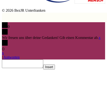
© 2026 BezJR Unterfranken
0
Wir freuen uns über deine Gedanken! Gib einen Kommentar ab.
x
(
)
x
|
Antworten
Insert