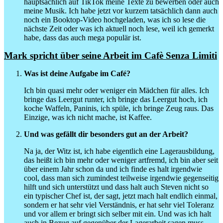
hauptsächlich auf TikTok meine Texte zu bewerben oder auch
meine Musik. Ich habe jetzt vor kurzem tatsächlich dann auch
noch ein Booktop-Video hochgeladen, was ich so lese die
nächste Zeit oder was ich aktuell noch lese, weil ich gemerkt
habe, dass das auch mega populär ist.
Mark spricht über seine Arbeit im Cafè Senza Limiti
Was ist deine Aufgabe im Café?
Ich bin quasi mehr oder weniger ein Mädchen für alles. Ich
bringe das Leergut runter, ich bringe das Leergut hoch, ich
koche Waffeln, Paninis, ich spüle, ich bringe Zeug raus. Das
Einzige, was ich nicht mache, ist Kaffee.
Und was gefällt dir besonders gut an der Arbeit?
Na ja, der Witz ist, ich habe eigentlich eine Lagerausbildung,
das heißt ich bin mehr oder weniger artfremd, ich bin aber seit
über einem Jahr schon da und ich finde es halt irgendwie
cool, dass man sich zumindest teilweise irgendwie gegenseitig
hilft und sich unterstützt und dass halt auch Steven nicht so
ein typischer Chef ist, der sagt, jetzt mach halt endlich einmal,
sondern er hat sehr viel Verständnis, er hat sehr viel Toleranz
und vor allem er bringt sich selber mit ein. Und was ich halt
auch in Bezug auf gegenüber der Lagerarbeit sagen muss,