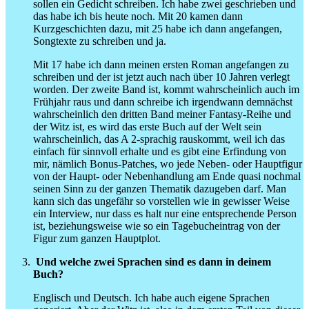
sollen ein Gedicht schreiben. Ich habe zwei geschrieben und
das habe ich bis heute noch. Mit 20 kamen dann
Kurzgeschichten dazu, mit 25 habe ich dann angefangen,
Songtexte zu schreiben und ja.
Mit 17 habe ich dann meinen ersten Roman angefangen zu
schreiben und der ist jetzt auch nach über 10 Jahren verlegt
worden. Der zweite Band ist, kommt wahrscheinlich auch im
Frühjahr raus und dann schreibe ich irgendwann demnächst
wahrscheinlich den dritten Band meiner Fantasy-Reihe und
der Witz ist, es wird das erste Buch auf der Welt sein
wahrscheinlich, das A 2-sprachig rauskommt, weil ich das
einfach für sinnvoll erhalte und es gibt eine Erfindung von
mir, nämlich Bonus-Patches, wo jede Neben- oder Hauptfigur
von der Haupt- oder Nebenhandlung am Ende quasi nochmal
seinen Sinn zu der ganzen Thematik dazugeben darf. Man
kann sich das ungefähr so vorstellen wie in gewisser Weise
ein Interview, nur dass es halt nur eine entsprechende Person
ist, beziehungsweise wie so ein Tagebucheintrag von der
Figur zum ganzen Hauptplot.
Und welche zwei Sprachen sind es dann in deinem
Buch?
Englisch und Deutsch. Ich habe auch eigene Sprachen