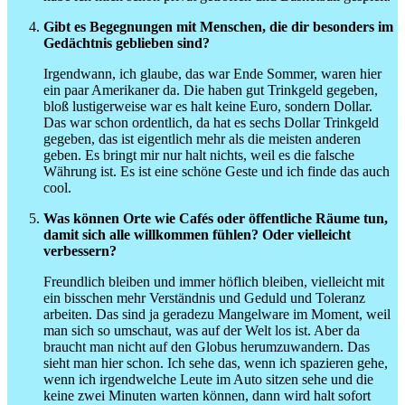
Gibt es Begegnungen mit Menschen, die dir besonders im
Gedächtnis geblieben sind?
Irgendwann, ich glaube, das war Ende Sommer, waren hier
ein paar Amerikaner da. Die haben gut Trinkgeld gegeben,
bloß lustigerweise war es halt keine Euro, sondern Dollar.
Das war schon ordentlich, da hat es sechs Dollar Trinkgeld
gegeben, das ist eigentlich mehr als die meisten anderen
geben. Es bringt mir nur halt nichts, weil es die falsche
Währung ist. Es ist eine schöne Geste und ich finde das auch
cool.
Was können Orte wie Cafés oder öffentliche Räume tun,
damit sich alle willkommen fühlen? Oder vielleicht
verbessern?
Freundlich bleiben und immer höflich bleiben, vielleicht mit
ein bisschen mehr Verständnis und Geduld und Toleranz
arbeiten. Das sind ja geradezu Mangelware im Moment, weil
man sich so umschaut, was auf der Welt los ist. Aber da
braucht man nicht auf den Globus herumzuwandern. Das
sieht man hier schon. Ich sehe das, wenn ich spazieren gehe,
wenn ich irgendwelche Leute im Auto sitzen sehe und die
keine zwei Minuten warten können, dann wird halt sofort