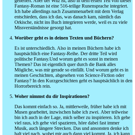
generiert. Aber der Witz ist, also in dem ersten Teil von dieser
Fantasy-Roman ist eine 516-teilige Runensprache integriert.
Ich habe allerdings nach Zusammenarbeit mit dem Verlag
entschieden, dass ich das, was danach kam, nämlich das
Orkische, nicht ins Buch integrieren werde, weil es zu viele
Missverständnisse gesorgt hat.
Worüber geht es in deinen Texten und Büchern?
Es ist unterschiedlich. Also in meinen Büchern habe ich
hauptsächlich eine Fantasy-Reihe. Der dritte Teil wird
politische Fantasy.Und worum geht es sonst in meinen
Themen? Das ist eigentlich quer durch die Bank alles
Mögliche, was mir gerade so einfällt. Und worum geht es in
meinen Geschichten, abgesehen von Science-Fiction oder
Fantasy? In den Kurzgeschichten geht es hauptsächlich in den
Horrorbereich rein.
Woher nimmst du dir Inspirationen?
Das kommt einfach so. Ja, mittlerweile, früher habe ich mit
Musen gearbeitet, inzwischen habe ich zwei. Aber teilweise
bin ich auch in der Lage, mich selber zu inspirieren. Ich gehe
viel raus, ich gehe viel spazieren, höre dabei fast immer
Musik, auch längere Strecken. Das und ansonsten denke ich
halt viel nach, wobei mir auch dann viel kommt. Ja, ich kann