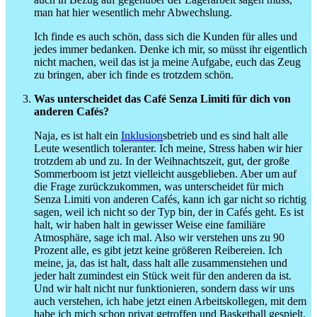
man hat hier wesentlich mehr Abwechslung.
Ich finde es auch schön, dass sich die Kunden für alles und
jedes immer bedanken. Denke ich mir, so müsst ihr eigentlich
nicht machen, weil das ist ja meine Aufgabe, euch das Zeug
zu bringen, aber ich finde es trotzdem schön.
Was unterscheidet das Café Senza Limiti für dich von
anderen Cafés?
Naja, es ist halt ein
Inklusion
sbetrieb und es sind halt alle
Leute wesentlich toleranter. Ich meine, Stress haben wir hier
trotzdem ab und zu. In der Weihnachtszeit, gut, der große
Sommerboom ist jetzt vielleicht ausgeblieben. Aber um auf
die Frage zurückzukommen, was unterscheidet für mich
Senza Limiti von anderen Cafés, kann ich gar nicht so richtig
sagen, weil ich nicht so der Typ bin, der in Cafés geht. Es ist
halt, wir haben halt in gewisser Weise eine familiäre
Atmosphäre, sage ich mal. Also wir verstehen uns zu 90
Prozent alle, es gibt jetzt keine größeren Reibereien. Ich
meine, ja, das ist halt, dass halt alle zusammenstehen und
jeder halt zumindest ein Stück weit für den anderen da ist.
Und wir halt nicht nur funktionieren, sondern dass wir uns
auch verstehen, ich habe jetzt einen Arbeitskollegen, mit dem
habe ich mich schon privat getroffen und Basketball gespielt.