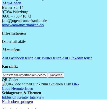
JAm
-Coach
Berner Str. 14
97084 Würzburg
0931 – 730 410 73
jam@jugend-unterfranken.de
https://jam-unterfranken.de/
Informationen
Dauerhaft aktiv
JAm
teilen:
Auf Facebook teilen
Auf Twitter teilen
Auf LinkedIn teilen
Kurzlink:
Shortlink
Kopieren
QR-Code:
QR-
Code Herunterladen
Schlagworte & Themen
Inklusion
Kreativ
Interview
Nach oben springen