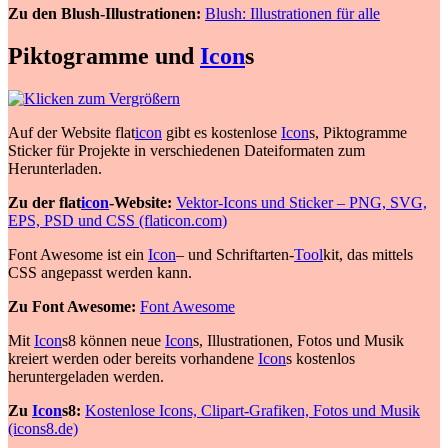
Zu den Blush-Illustrationen:
Blush: Illustrationen für alle
Piktogramme und
Icon
s
Auf der Website flat
icon
gibt es kostenlose
Icon
s, Piktogramme
Sticker für Projekte in verschiedenen Dateiformaten zum
Herunterladen.
Zu der flat
icon
-Website:
Vektor-Icons und Sticker – PNG, SVG,
EPS, PSD und CSS (flaticon.com)
Font Awesome ist ein
Icon
– und Schriftarten-
Tool
kit, das mittels
CSS angepasst werden kann.
Zu Font Awesome:
Font Awesome
Mit
Icon
s8 können neue
Icon
s, Illustrationen, Fotos und Musik
kreiert werden oder bereits vorhandene
Icon
s kostenlos
heruntergeladen werden.
Zu
Icon
s8:
Kostenlose Icons, Clipart-Grafiken, Fotos und Musik
(icons8.de)