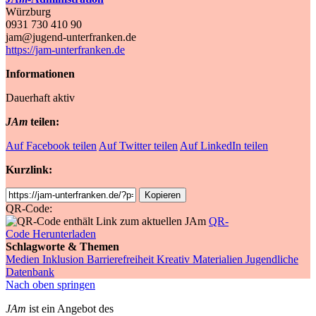
Würzburg
0931 730 410 90
jam@jugend-unterfranken.de
https://jam-unterfranken.de
Informationen
Dauerhaft aktiv
JAm
teilen:
Auf Facebook teilen
Auf Twitter teilen
Auf LinkedIn teilen
Kurzlink:
Shortlink
Kopieren
QR-Code:
QR-
Code Herunterladen
Schlagworte & Themen
Medien
Inklusion
Barrierefreiheit
Kreativ
Materialien
Jugendliche
Datenbank
Nach oben springen
JAm
ist ein Angebot des