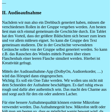
—
II. Audioaufnahme
Nachdem wir nun also ein Drehbuch generiert haben, müssen die
verschiedenen Rollen in der Gruppe vergeben werden. Am besten
liest man sich einmal gemeinsam die Geschichte durch. Ein Tablet
hat den Vorteil, dass der größere Bildschirm sich besser zum lesen
und vor allem mitlesen eignet. So kann die Gruppe den Text
gemeinsam studieren. Die in der Geschichte verwendeten
Geräusche sollen von der Gruppe selbst generiert werden. So kann
z.B. das Rauschen des Windes mittels Pusten über einen
Flaschenhals einer leeren Flasche simuliert werden. Hierbei ist
Kreativität gefragt.
Mittels der Audioaufnahme-App (DolbyOn, Audiorekorder, …)
wird das Hörspiel dann eingesprochen.
Wichtig: Es soll ein One-Take werden. Wir wollen uns nicht mit
dem Schneiden der Aufnahme beschäftigen. Es darf ruhig etwas
rough und dafür aber authentisch sein. Das macht den Charme aus
und sorgt auch für den ein oder anderen Lacher.
Für eine bessere Aufnahmequalität können externe Mikrofone
verwendet werden. Das Aufnahmegerät bzw. Mikrofon stellt oder
hält man am besten so, dass es möglichst wenig bewegt wird, da