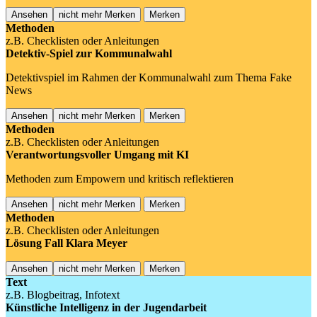
Ansehen
nicht mehr Merken
Merken
Methoden
z.B. Checklisten oder Anleitungen
Detektiv-Spiel zur Kommunalwahl
Detektivspiel im Rahmen der Kommunalwahl zum Thema Fake
News
Ansehen
nicht mehr Merken
Merken
Methoden
z.B. Checklisten oder Anleitungen
Verantwortungsvoller Umgang mit KI
Methoden zum Empowern und kritisch reflektieren
Ansehen
nicht mehr Merken
Merken
Methoden
z.B. Checklisten oder Anleitungen
Lösung Fall Klara Meyer
Ansehen
nicht mehr Merken
Merken
Text
z.B. Blogbeitrag, Infotext
Künstliche Intelligenz in der Jugendarbeit