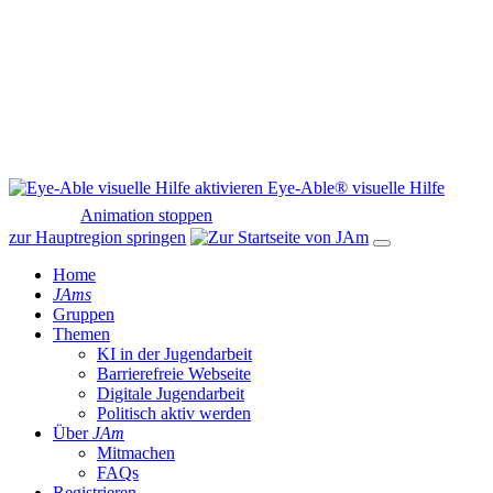
Eye-Able® visuelle Hilfe
Animation stoppen
zur Hauptregion springen
Home
JAms
Gruppen
Themen
KI in der Jugendarbeit
Barrierefreie Webseite
Digitale Jugendarbeit
Politisch aktiv werden
Über
JAm
Mitmachen
FAQs
Registrieren