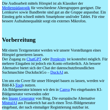
Die Audioarbeit mittels Hörspiel ist als Klassiker der
Medienpädagogik
für verschiedene Altersgruppen geeignet. Die
Lernkurve sowie Bandbreite sind gut an die Gruppe anpassbar. Ein
Einstieg geht schnell mittels Smartphone und/oder Tablet. Für eine
bessere Aufnahmequalität sorgt ein externes Mikrofon.
Vorbereitung
Mit einem Textgenerator werden wir unsere Vorstellungen eines
Hörspiel generieren lassen.
Der Zugang zu
ChatGPT
oder
Perplexity
ist kostenfrei möglich. Für
mehrere Eingaben ist jedoch ein Konto erforderlich. Als bessere
Alternative bietet sich der Chat der datenschutzfreundlichen
Suchmaschine DuckduckGo –
DuckAI
an.
Um uns ein Cover für unser Hörspiel bauen zu lassen, werden wir
Bild-KI-
Tool
s nutzen.
Als Bildgenerator können wir den in
Canva
Pro eingebauten KI-
Bildgenerator verwenden oder
den
Image Generator
von Bing. Die europäische Alternative
MistralAI
aus Frankreich hat auch einen Text-/Bildgenerator
eingebaut, der nach einmaliger Registrierung nutzbar ist.