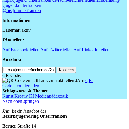
https://jugend-unterfranken.de/fachbereiche/medienfachberatung/
#jugend.unterfranken
@bezjr_unterfranken
Informationen
Dauerhaft aktiv
JAm
teilen:
Auf Facebook teilen
Auf Twitter teilen
Auf LinkedIn teilen
Kurzlink:
Shortlink
Kopieren
QR-Code:
QR-
Code Herunterladen
Schlagworte & Themen
Kunst
Kreativ
KI
Medienpädagogik
Nach oben springen
JAm
ist ein Angebot des
Bezirksjugendring Unterfranken
Berner Straße 14