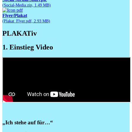
(Social-Media.zip, 1.49 MB)
Flyer/Plakat
(Plakat_Flyer.pdf, 2.93 MB)
PLAKATiv
1. Einstieg Video
Beschreibung des Videos: PLAKATiv - Wofür stehst du auf?.
„Ich stehe auf für…“