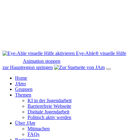
Eye-Able® visuelle Hilfe
Animation stoppen
zur Hauptregion springen
Home
JAms
Gruppen
Themen
KI in der Jugendarbeit
Barrierefreie Webseite
Digitale Jugendarbeit
Politisch aktiv werden
Über
JAm
Mitmachen
FAQs
Registrieren